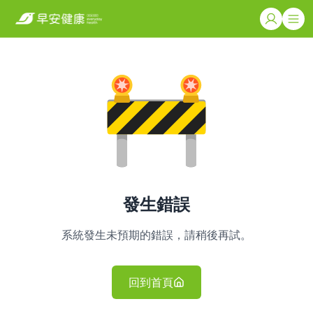
發生錯誤
系統發生未預期的錯誤，請稍後再試。
回到首頁