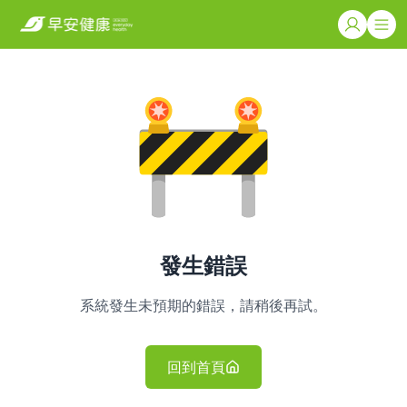
發生錯誤
系統發生未預期的錯誤，請稍後再試。
回到首頁