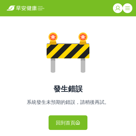
發生錯誤
系統發生未預期的錯誤，請稍後再試。
回到首頁