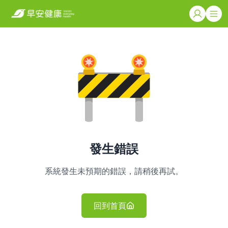
發生錯誤
系統發生未預期的錯誤，請稍後再試。
回到首頁