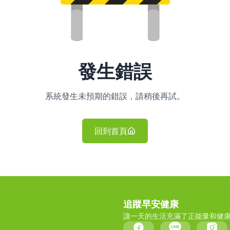
發生錯誤
系統發生未預期的錯誤，請稍後再試。
回到首頁
追蹤早安健康
讓一天的生活充滿了正能量和健