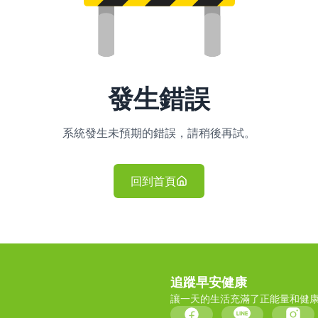
發生錯誤
系統發生未預期的錯誤，請稍後再試。
回到首頁
追蹤早安健康
讓一天的生活充滿了正能量和健