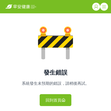
發生錯誤
系統發生未預期的錯誤，請稍後再試。
回到首頁