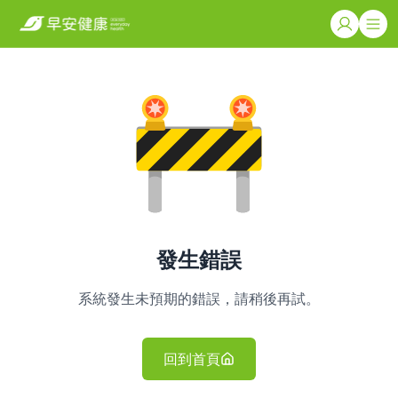
發生錯誤
系統發生未預期的錯誤，請稍後再試。
回到首頁