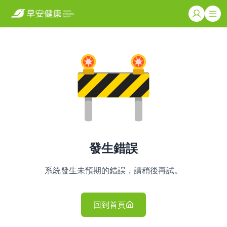
發生錯誤
系統發生未預期的錯誤，請稍後再試。
回到首頁