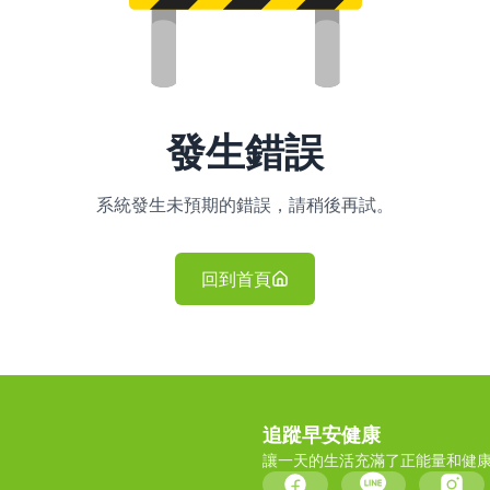
發生錯誤
系統發生未預期的錯誤，請稍後再試。
回到首頁
追蹤早安健康
讓一天的生活充滿了正能量和健