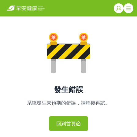
發生錯誤
系統發生未預期的錯誤，請稍後再試。
回到首頁