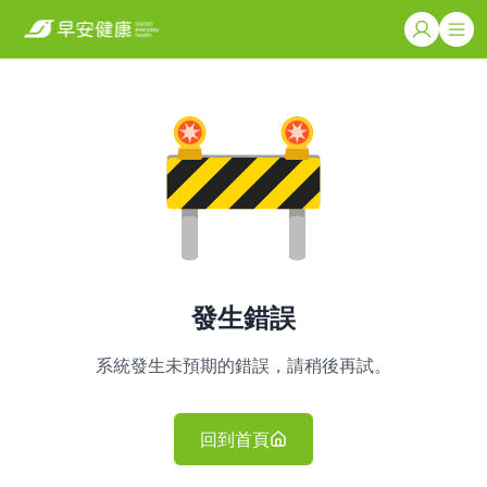
發生錯誤
系統發生未預期的錯誤，請稍後再試。
回到首頁