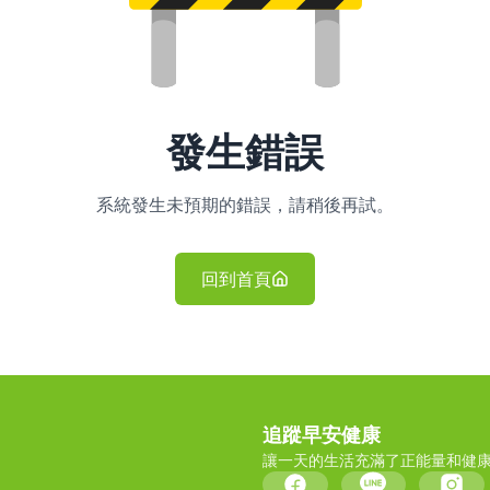
發生錯誤
系統發生未預期的錯誤，請稍後再試。
回到首頁
追蹤早安健康
讓一天的生活充滿了正能量和健