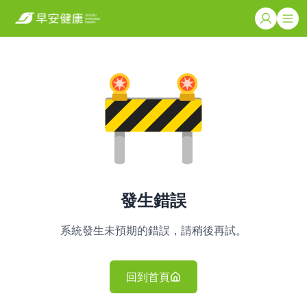
發生錯誤
系統發生未預期的錯誤，請稍後再試。
回到首頁