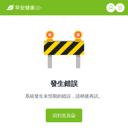
發生錯誤
系統發生未預期的錯誤，請稍後再試。
回到首頁