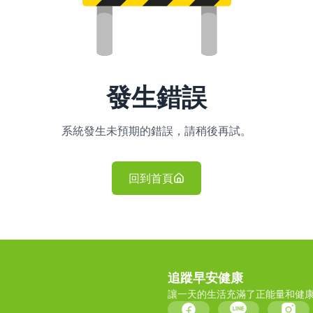
發生錯誤
系統發生未預期的錯誤，請稍後再試。
回到首頁
追蹤早安健康
讓一天的生活充滿了正能量和健