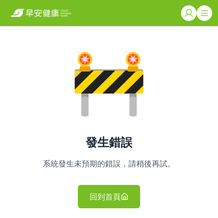
發生錯誤
系統發生未預期的錯誤，請稍後再試。
回到首頁