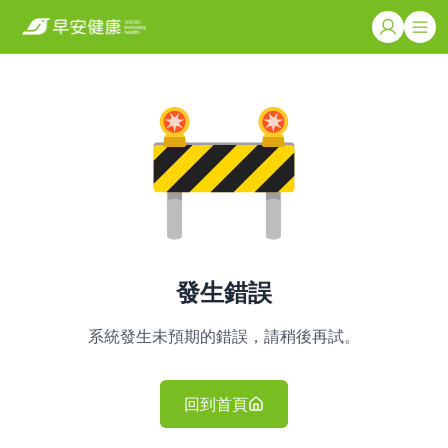
發生錯誤
系統發生未預期的錯誤，請稍後再試。
回到首頁