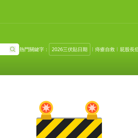
熱門關鍵字：
2026三伏貼日期
痔瘡自救
屁股長