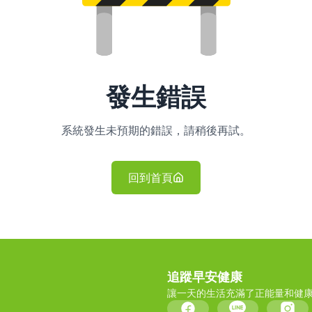
發生錯誤
系統發生未預期的錯誤，請稍後再試。
回到首頁
追蹤早安健康
讓一天的生活充滿了正能量和健