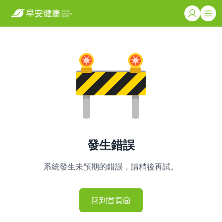
發生錯誤
系統發生未預期的錯誤，請稍後再試。
回到首頁