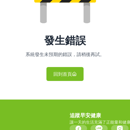
發生錯誤
系統發生未預期的錯誤，請稍後再試。
回到首頁
追蹤早安健康
讓一天的生活充滿了正能量和健