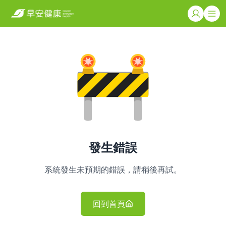
發生錯誤
系統發生未預期的錯誤，請稍後再試。
回到首頁