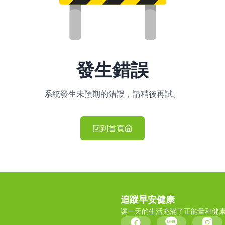
發生錯誤
系統發生未預期的錯誤，請稍後再試。
回到首頁
追蹤早安健康
讓一天的生活充滿了正能量和健