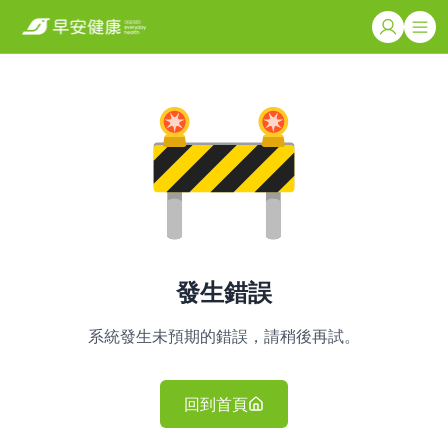
發生錯誤
系統發生未預期的錯誤，請稍後再試。
回到首頁