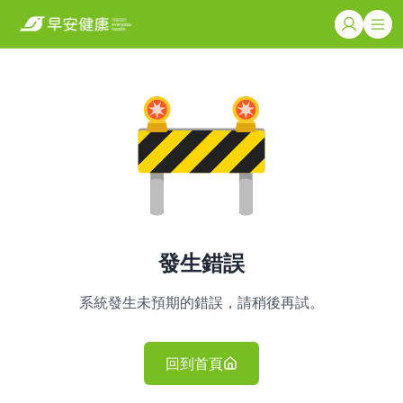
發生錯誤
系統發生未預期的錯誤，請稍後再試。
回到首頁