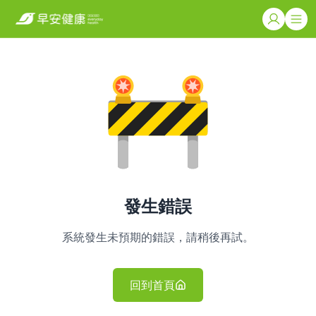
發生錯誤
系統發生未預期的錯誤，請稍後再試。
回到首頁