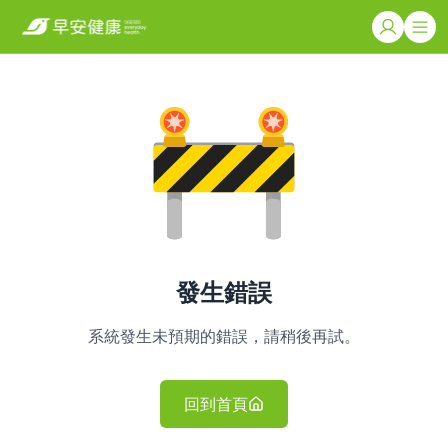
發生錯誤
系統發生未預期的錯誤，請稍後再試。
回到首頁