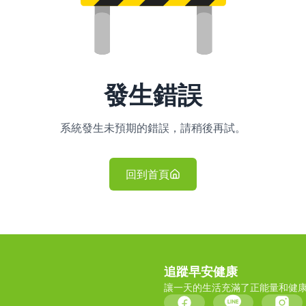
發生錯誤
系統發生未預期的錯誤，請稍後再試。
回到首頁
追蹤早安健康
讓一天的生活充滿了正能量和健