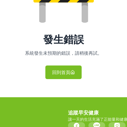
發生錯誤
系統發生未預期的錯誤，請稍後再試。
回到首頁
追蹤早安健康
讓一天的生活充滿了正能量和健