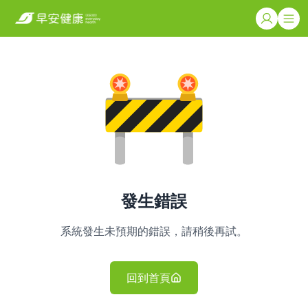
發生錯誤
系統發生未預期的錯誤，請稍後再試。
回到首頁