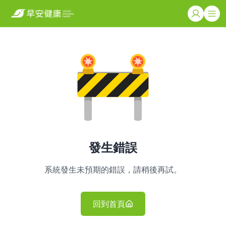
發生錯誤
系統發生未預期的錯誤，請稍後再試。
回到首頁