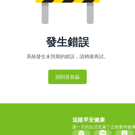
發生錯誤
系統發生未預期的錯誤，請稍後再試。
回到首頁
追蹤早安健康
讓一天的生活充滿了正能量和健