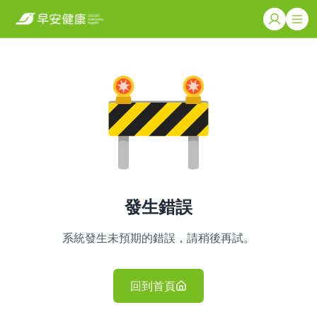
發生錯誤
系統發生未預期的錯誤，請稍後再試。
回到首頁