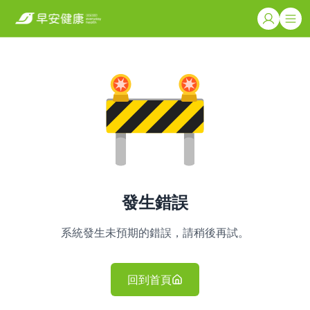
發生錯誤
系統發生未預期的錯誤，請稍後再試。
回到首頁