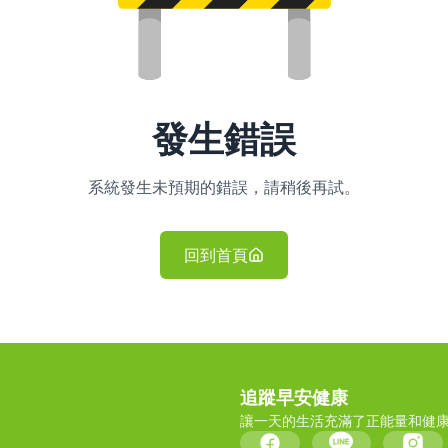
發生錯誤
系統發生未預期的錯誤，請稍後再試。
回到首頁
追蹤早安健康
讓一天的生活充滿了正能量和健