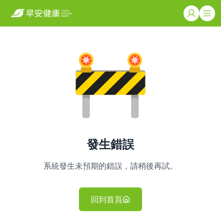
發生錯誤
系統發生未預期的錯誤，請稍後再試。
回到首頁