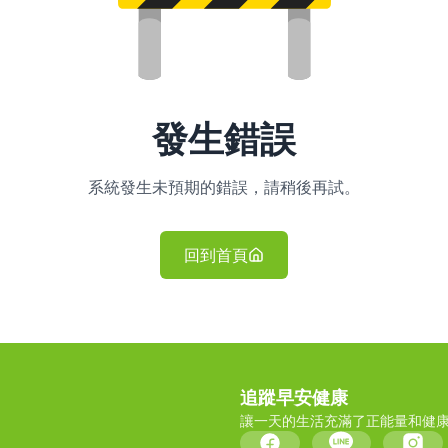
發生錯誤
系統發生未預期的錯誤，請稍後再試。
回到首頁
追蹤早安健康
讓一天的生活充滿了正能量和健