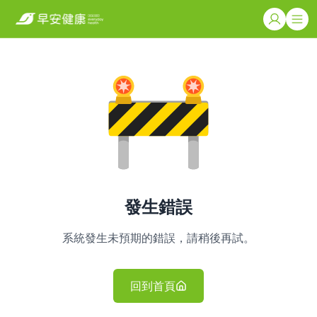
發生錯誤
系統發生未預期的錯誤，請稍後再試。
回到首頁