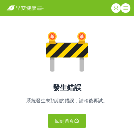
發生錯誤
系統發生未預期的錯誤，請稍後再試。
回到首頁