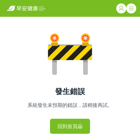
發生錯誤
系統發生未預期的錯誤，請稍後再試。
回到首頁