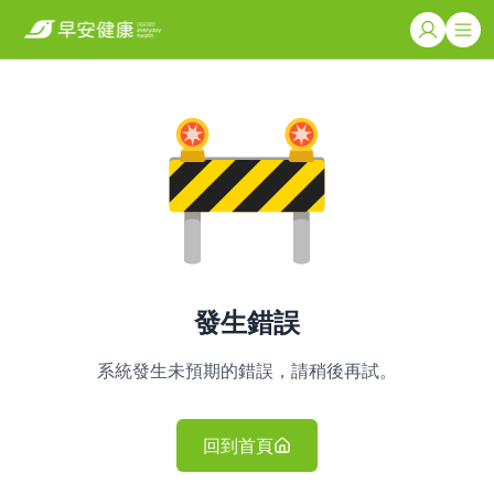
發生錯誤
系統發生未預期的錯誤，請稍後再試。
回到首頁