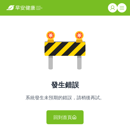
發生錯誤
系統發生未預期的錯誤，請稍後再試。
回到首頁