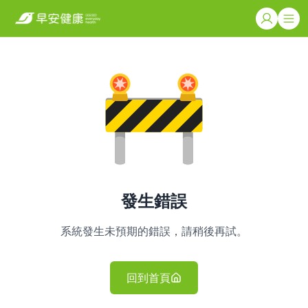
發生錯誤
系統發生未預期的錯誤，請稍後再試。
回到首頁