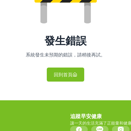
發生錯誤
系統發生未預期的錯誤，請稍後再試。
回到首頁
追蹤早安健康
讓一天的生活充滿了正能量和健