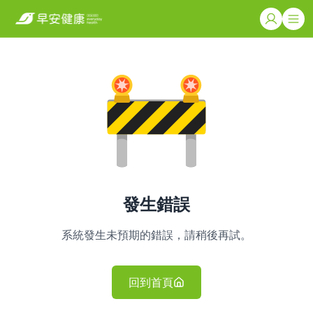
發生錯誤
系統發生未預期的錯誤，請稍後再試。
回到首頁