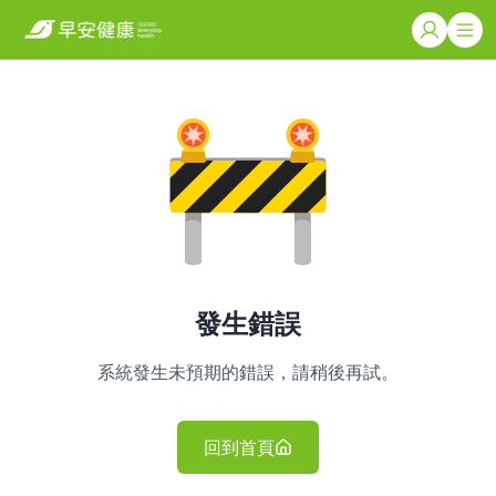
發生錯誤
系統發生未預期的錯誤，請稍後再試。
回到首頁