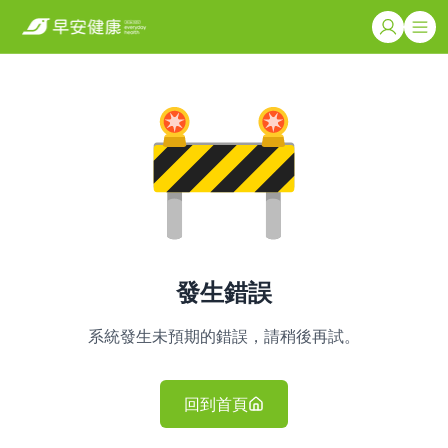
發生錯誤
系統發生未預期的錯誤，請稍後再試。
回到首頁