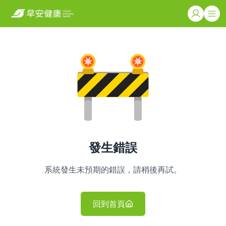
發生錯誤
系統發生未預期的錯誤，請稍後再試。
回到首頁