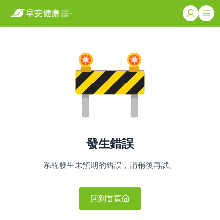
發生錯誤
系統發生未預期的錯誤，請稍後再試。
回到首頁