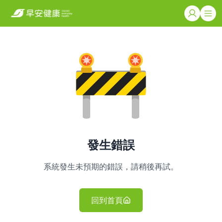
發生錯誤
系統發生未預期的錯誤，請稍後再試。
回到首頁